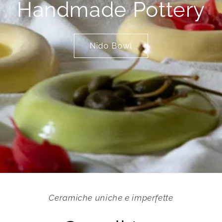
Handmade Pottery
Nido Bowl
Ceramiche uniche e imperfette